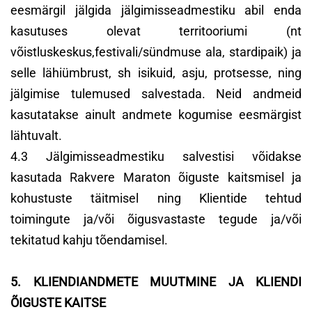
eesmärgil jälgida jälgimisseadmestiku abil enda
kasutuses olevat territooriumi (nt
võistluskeskus,festivali/sündmuse ala, stardipaik) ja
selle lähiümbrust, sh isikuid, asju, protsesse, ning
jälgimise tulemused salvestada. Neid andmeid
kasutatakse ainult andmete kogumise eesmärgist
lähtuvalt.
4.3 Jälgimisseadmestiku salvestisi võidakse
kasutada Rakvere Maraton õiguste kaitsmisel ja
kohustuste täitmisel ning Klientide tehtud
toimingute ja/või õigusvastaste tegude ja/või
tekitatud kahju tõendamisel.
5. KLIENDIANDMETE MUUTMINE JA KLIENDI
ÕIGUSTE KAITSE