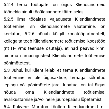
5.2.4 tema töötajatel on õigus Kliendiandmeid
töödelda ainult tööülesannete täitmiseks;
5.2.5 ilma tööalase vajaduseta Kliendiandmete
töötlemine, sh Kliendiandmete vaatamine, on
keelatud; 5.2.6 nõuab kõigilt koostööpartneritelt,
kellega ta teeb Kliendiandmete töötlemisel koostööd
(nt IT- vms teenuse osutaja), et nad peavad kinni
pidama samasugustest Kliendiandmete töötlemise
põhimõtetest.
5.3 Juhul, kui Klient leiab, et tema Kliendiandmete
töötlemine ei ole õigusaktide, temaga sõlmitud
lepingu või põhimõtete järgi lubatud, on tal õigus
nõuda oma Kliendiandmete töötlemise,
avalikustamise ja/või neile juurdepääsu lõpetamist.
5.4 Rakvere Maraton töötleb Kliendiandmeid nii