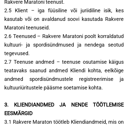
Rakvere Maratoni teenust.
2.5 Klient – iga füüsiline või juriidiline isik, kes
kasutab või on avaldanud soovi kasutada Rakvere
Maratoni teenuseid.
2.6 Teenused – Rakvere Maratoni poolt korraldatud
kultuuri- ja spordisündmused ja nendega seotud
tegevused.
2.7 Teenuse andmed – teenuse osutamise käigus
teatavaks saanud andmed Kliendi kohta, eelkõige
andmed spordisündmustele registreerimise ja
kultuuriüritustele pääsme soetamise kohta.
3. KLIENDIANDMED JA NENDE TÖÖTLEMISE
EESMÄRGID
3.1 Rakvere Maraton töötleb Kliendiandmeid, mis on