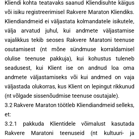
Kliendi kohta teatavaks saanud Kliendisuhte käigus
või isiku registreerimisel Rakvere Maraton Kliendiks.
Kliendiandmeid ei väljastata kolmandatele isikutele,
välja arvatud juhul, kui andmete väljastamise
vajalikkus tekib seoses Rakvere Maratoni teenuse
osutamisest (nt mõne sündmuse korraldamisel
olulise teenuse pakkuja), kui kohustus tuleneb
seadusest, kui Klient ise on andnud loa oma
andmete väljastamiseks või kui andmed on vaja
väljastada olukorras, kus Klient on lepingut rikkunud
(nt võlgade sissenõudmise teenuse osutajale).
3.2 Rakvere Maraton töötleb Kliendiandmeid selleks,
et:
3.2.1 pakkuda Klientidele võimalust kasutada
Rakvere Maratoni teenuseid (nt kultuuri- ja