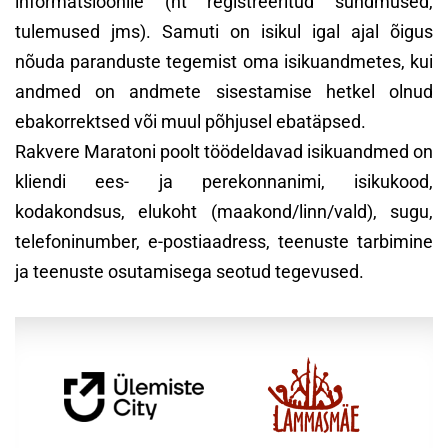
informatsioonile (nt registreeritud sündmused,
tulemused jms). Samuti on isikul igal ajal õigus
nõuda paranduste tegemist oma isikuandmetes, kui
andmed on andmete sisestamise hetkel olnud
ebakorrektsed või muul põhjusel ebatäpsed.
Rakvere Maratoni poolt töödeldavad isikuandmed on
kliendi ees- ja perekonnanimi, isikukood,
kodakondsus, elukoht (maakond/linn/vald), sugu,
telefoninumber, e-postiaadress, teenuste tarbimine
ja teenuste osutamisega seotud tegevused.