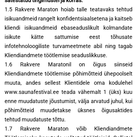
sätestatud tingimustel ja korras.
1.5 Rakvere Maraton hoiab talle teatavaks tehtud
isikuandmeid rangelt konfidentsiaalsetena ja kaitseb
kliendi isikuandmeid ebaseaduslikult kolmandate
isikute kätte sattumise eest tõhusate
infotehnoloogiliste turvameetmete abil ning tagab
Kliendiandmete töötlemise seaduslikkuse.
1.6 Rakvere Maratonil on õigus siinseid
Kliendiandmete töötlemise põhimõtteid ühepoolselt
muuta, andes sellest Klientidele oma kodulehel
www.saunafestival.ee teada vähemalt 1 (üks) kuu
enne muudatuste jõustumist, välja arvatud juhul, kui
põhimõtteid muudetakse üksnes õigusaktides
tehtud muudatuste tõttu.
1.7 Rakvere Maraton võib Kliendiandmete