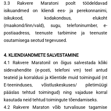
3.3 Rakvere Maratoni poolt töödeldavad
isikuandmed on kliendi ees- ja perekonnanimi,
isikukood, kodakondsus, elukoht
(maakond/linn/vald), sugu, telefoninumber, e-
postiaadress, teenuste tarbimine ja teenuste
osutamisega seotud tegevused.
4. KLIENDIANDMETE SALVESTAMINE
4.1 Rakvere Maratonil on õigus salvestada kõiki
sidevahendite (e-posti, telefoni vm) teel antud
teateid ja korraldusi ja Klientide muid toiminguid (nt
E-teeninduses, võistluskeskuses/ piletimüügi
pääslas tehtud toimingud) ning vajaduse korral
kasutada neid tehtud toimingute tõendamiseks.
4.2 Rakvere Maraton võib turvalisuse tagamise