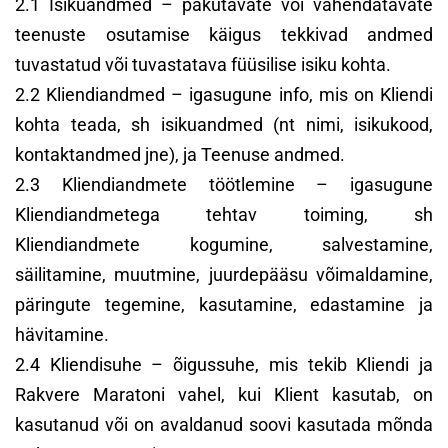
2.1 Isikuandmed – pakutavate või vahendatavate
teenuste osutamise käigus tekkivad andmed
tuvastatud või tuvastatava füüsilise isiku kohta.
2.2 Kliendiandmed – igasugune info, mis on Kliendi
kohta teada, sh isikuandmed (nt nimi, isikukood,
kontaktandmed jne), ja Teenuse andmed.
2.3 Kliendiandmete töötlemine – igasugune
Kliendiandmetega tehtav toiming, sh
Kliendiandmete kogumine, salvestamine,
säilitamine, muutmine, juurdepääsu võimaldamine,
päringute tegemine, kasutamine, edastamine ja
hävitamine.
2.4 Kliendisuhe – õigussuhe, mis tekib Kliendi ja
Rakvere Maratoni vahel, kui Klient kasutab, on
kasutanud või on avaldanud soovi kasutada mõnda