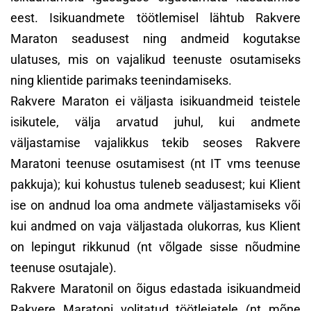
eest. Isikuandmete töötlemisel lähtub Rakvere
Maraton seadusest ning andmeid kogutakse
ulatuses, mis on vajalikud teenuste osutamiseks
ning klientide parimaks teenindamiseks.
Rakvere Maraton ei väljasta isikuandmeid teistele
isikutele, välja arvatud juhul, kui andmete
väljastamise vajalikkus tekib seoses Rakvere
Maratoni teenuse osutamisest (nt IT vms teenuse
pakkuja); kui kohustus tuleneb seadusest; kui Klient
ise on andnud loa oma andmete väljastamiseks või
kui andmed on vaja väljastada olukorras, kus Klient
on lepingut rikkunud (nt võlgade sisse nõudmine
teenuse osutajale).
Rakvere Maratonil on õigus edastada isikuandmeid
Rakvere Maratoni volitatud töötlejatele (nt mõne