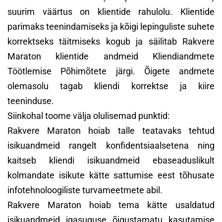
suurim väärtus on klientide rahulolu. Klientide
parimaks teenindamiseks ja kõigi lepinguliste suhete
korrektseks täitmiseks kogub ja säilitab Rakvere
Maraton klientide andmeid Kliendiandmete
Töötlemise Põhimõtete järgi. Õigete andmete
olemasolu tagab kliendi korrektse ja kiire
teeninduse.
Siinkohal toome välja olulisemad punktid:
Rakvere Maraton hoiab talle teatavaks tehtud
isikuandmeid rangelt konfidentsiaalsetena ning
kaitseb kliendi isikuandmeid ebaseaduslikult
kolmandate isikute kätte sattumise eest tõhusate
infotehnoloogiliste turvameetmete abil.
Rakvere Maraton hoiab tema kätte usaldatud
isikuandmeid igasuguse õigustamatu kasutamise