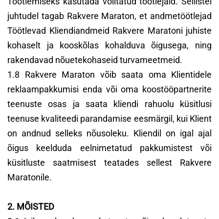
Töötlemiseks kasutada volitatud töötlejaid. Sellistel
juhtudel tagab Rakvere Maraton, et andmetöötlejad
Töötlevad Kliendiandmeid Rakvere Maratoni juhiste
kohaselt ja kooskõlas kohalduva õigusega, ning
rakendavad nõuetekohaseid turvameetmeid.
1.8 Rakvere Maraton võib saata oma Klientidele
reklaampakkumisi enda või oma koostööpartnerite
teenuste osas ja saata kliendi rahuolu küsitlusi
teenuse kvaliteedi parandamise eesmärgil, kui Klient
on andnud selleks nõusoleku. Kliendil on igal ajal
õigus keelduda eelnimetatud pakkumistest või
küsitluste saatmisest teatades sellest Rakvere
Maratonile.
2. MÕISTED