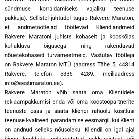
sündmuse korraldamiseks vajaliku teenuse
pakkuja). Sellistel juhtudel tagab Rakvere Maraton,
et andmetöötlejad töötlevad Kliendiandmeid
Rakvere Maratoni juhiste kohaselt ja kooskõlas
kohalduva õigusega, ning rakendavad
nõuetekohaseid turvameetmeid. Vastutav töötleja
on Rakvere Maraton MTÜ (aadress Tähe 5, 44314
Rakvere, telefon 5336 4289, meiliaadress
info@eestimaraton.ee).
Rakvere Maraton võib saata oma Klientidele
reklaampakkumisi enda või oma koostööpartnerite
teenuste osas ja saata kliendi rahuolu küsitlusi
teenuse kvaliteedi parandamise eesmärgil, kui Klient
on andnud selleks nõusoleku. Kliendil on igal ajal
õigus keelduda eelnimetatud pakkumistest või