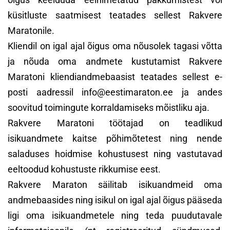
küsitluste saatmisest teatades sellest Rakvere
Maratonile.
Kliendil on igal ajal õigus oma nõusolek tagasi võtta
ja nõuda oma andmete kustutamist Rakvere
Maratoni kliendiandmebaasist teatades sellest e-
posti aadressil info@eestimaraton.ee ja andes
soovitud toimingute korraldamiseks mõistliku aja.
Rakvere Maratoni töötajad on teadlikud
isikuandmete kaitse põhimõtetest ning nende
saladuses hoidmise kohustusest ning vastutavad
eeltoodud kohustuste rikkumise eest.
Rakvere Maraton säilitab isikuandmeid oma
andmebaasides ning isikul on igal ajal õigus pääseda
ligi oma isikuandmetele ning teda puudutavale