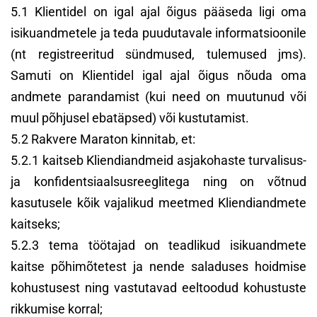
5.1 Klientidel on igal ajal õigus pääseda ligi oma
isikuandmetele ja teda puudutavale informatsioonile
(nt registreeritud sündmused, tulemused jms).
Samuti on Klientidel igal ajal õigus nõuda oma
andmete parandamist (kui need on muutunud või
muul põhjusel ebatäpsed) või kustutamist.
5.2 Rakvere Maraton kinnitab, et:
5.2.1 kaitseb Kliendiandmeid asjakohaste turvalisus-
ja konfidentsiaalsusreeglitega ning on võtnud
kasutusele kõik vajalikud meetmed Kliendiandmete
kaitseks;
5.2.3 tema töötajad on teadlikud isikuandmete
kaitse põhimõtetest ja nende saladuses hoidmise
kohustusest ning vastutavad eeltoodud kohustuste
rikkumise korral;