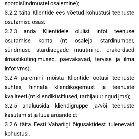
spordisündmustel osalemine);
3.2.2 täita Klientide ees võetud kohustusi teenuste
osutamise osas;
3.2.3 anda Klientidele olulist infot teenuse
osutamise kohta (nt osaleja stardinumber,
sündmuse stardiaegade muutmine, erakordsed
ilmastikutingimused, päevakavad, tervise ja ilma
infot vms);
3.2.4 paremini mõista Klientide ootusi teenuste
suhtes, hinnata kliendikogemust ja teenuste
kvaliteeti (nt kliendiküsitlused, tarbijauuringud jms);
3.2.5 analüüsida kliendigruppe ja/või teenuste
kasutamist ja luua aruandeid;
3.2.6 täita Eesti Vabariigi õigusaktidest tulenevaid
kohustusi.