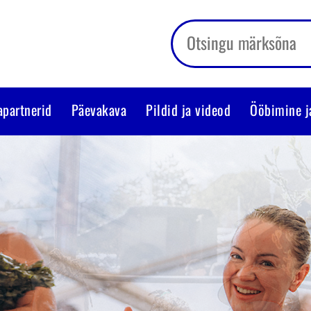
apartnerid
Päevakava
Pildid ja videod
Ööbimine j