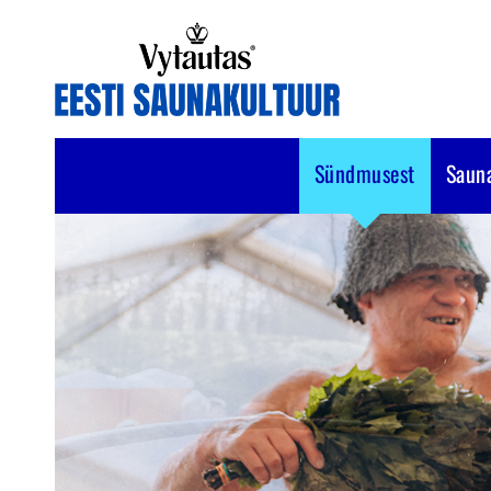
Sündmusest
Saun