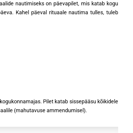
uaalide nautimiseks on päevapilet, mis katab kogu
äeva. Kahel päeval rituaale nautima tulles, tuleb
C kogukonnamajas. Pilet katab sissepääsu kõikidele
rituaalile (mahutavuse ammendumisel).