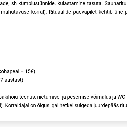
unade, sh kümblustünnide, külastamine tasuta. Saunarit
mahutavuse korral). Rituaalide päevapilet kehtib ühe p
 kohapeal – 15€)
17-aastast)
, pakihoiu teenus, riietumise- ja pesemise võimalus ja W
l). Korraldajal on õigus igal hetkel sulgeda juurdepääs 