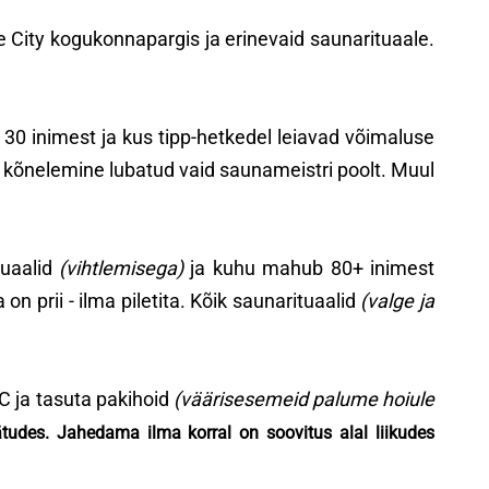
e City kogukonnapargis ja erinevaid saunarituaale.
0 inimest ja kus tipp-hetkedel leiavad võimaluse
on kõnelemine lubatud vaid saunameistri poolt. Muul
uaalid
(vihtlemisega)
ja kuhu mahub 80+ inimest
prii - ilma piletita. Kõik saunarituaalid
(valge ja
 ja tasuta pakihoid
(väärisesemeid palume hoiule
tudes. Jahedama ilma korral on soovitus alal liikudes