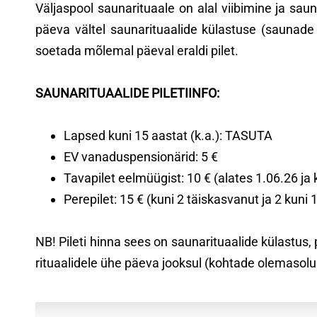
Väljaspool saunarituaale on alal viibimine ja sa
päeva vältel saunarituaalide külastuse (saunade 
soetada mõlemal päeval eraldi pilet.
SAUNARITUAALIDE PILETIINFO:
Lapsed kuni 15 aastat (k.a.): TASUTA
EV vanaduspensionärid: 5 €
Tavapilet eelmüügist: 10 € (alates 1.06.26 ja
Perepilet: 15 € (kuni 2 täiskasvanut ja 2 kuni 
NB! Pileti hinna sees on saunarituaalide külastus
rituaalidele ühe päeva jooksul (kohtade olemasolu