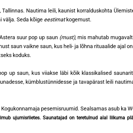
 Tallinnas. Nautima leili, kaunist korralduskohta Ülemist
i välja. Seda kõige
eestimat
kogemust.
 Astera suur pop up saun
(must),
mis mahutab mugavalt 3
must saun vaikne saun, kus heli- ja lõhna rituaalide ajal 
tseks koduks.
op up saun, kus viiakse läbi kõik klassikalised saunarit
esse, kümblustünnidesse ja tavapärast leili nautima on 
d Kogukonnamaja pesemisruumid. Sealsamas asub ka WC
mub ujumisriietes. Saunatajad on teretulnud alal liikuma plä