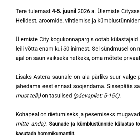
Tere tulemast
4-5. juunil
2026 a. Ülemiste Citysse,
Helidest, aroomide, vihtlemise ja kümblustünniden
Ülemiste City kogukonnapargis ootab külastajaid
leili võtta enam kui 50 inimest. Sel sündmusel on 
ajal on saun vaikseks hetkeks, oma mõtete privaa
Lisaks Astera saunale on ala pärliks suur valge p
jahedama eest ennast soojendama. Sissepääs saunad
must telk)
on tasulised
(päevapilet: 5-15€).
Kohapeal on riietumiseks ja pesemiseks mugava
mitte anda).
Saunade ja kümblustünnide külastus toi
kasutada hommikumantlit.