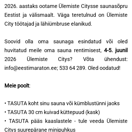
2026. aastaks ootame Ülemiste Citysse saunasõpru
Eestist ja välismaalt. Väga teretulnud on Ülemiste
City töötajad ja lähiümbruse elanikud.
Soovid olla oma saunaga esindatud või oled
huvitatud meile oma sauna rentimisest,
4-5. juunil
2026 Ülemiste Citys? Võta ühendust:
info@eestimaraton.ee; 533 64 289. Oled oodatud!
Meie poolt
:
• TASUTA koht sinu sauna või kümblustünni jaoks
• TASUTA 30 cm kuivad küttepuud (kask)
• TASUTA pääs kaaslastele - tule veeda Ülemiste
Citys suurepärane minipuhkus