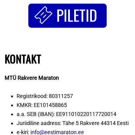
PILETID
KONTAKT
MTÜ Rakvere Maraton
Registrikood: 80311257
KMKR: EE101458865
a.a. SEB (IBAN): EE911010220117720014
Juriidiline aadress: Tähe 5 Rakvere 44314 Eesti
e-kiri:
info@eestimaraton.ee