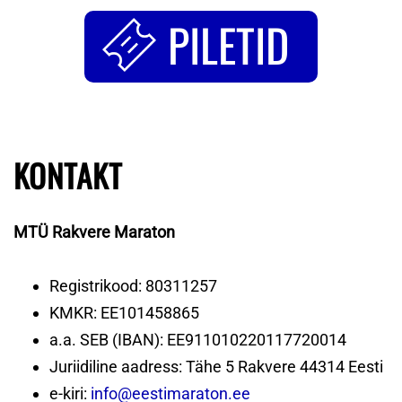
PILETID
KONTAKT
MTÜ Rakvere Maraton
Registrikood: 80311257
KMKR: EE101458865
a.a. SEB (IBAN): EE911010220117720014
Juriidiline aadress: Tähe 5 Rakvere 44314 Eesti
e-kiri:
info@eestimaraton.ee