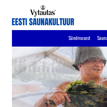
Sündmusest
Saun