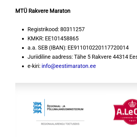
MTÜ Rakvere Maraton
Registrikood: 80311257
KMKR: EE101458865
a.a. SEB (IBAN): EE911010220117720014
Juriidiline aadress: Tähe 5 Rakvere 44314 Ees
e-kiri:
info@eestimaraton.ee