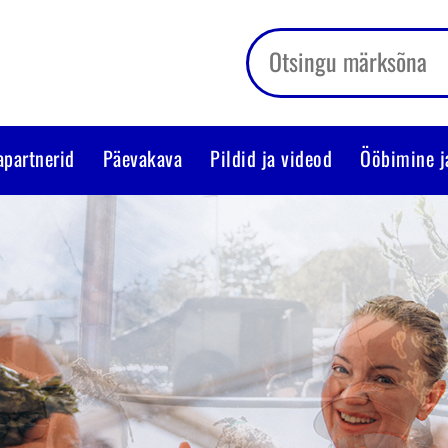
apartnerid
Päevakava
Pildid ja videod
Ööbimine j