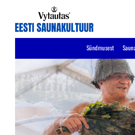
Sündmusest
Saun