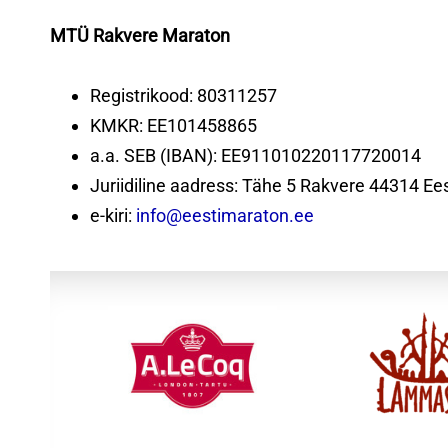
MTÜ Rakvere Maraton
Registrikood: 80311257
KMKR: EE101458865
a.a. SEB (IBAN): EE911010220117720014
Juriidiline aadress: Tähe 5 Rakvere 44314 Ees
e-kiri:
info@eestimaraton.ee