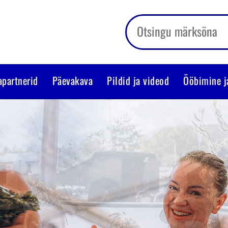
apartnerid
Päevakava
Pildid ja videod
Ööbimine j