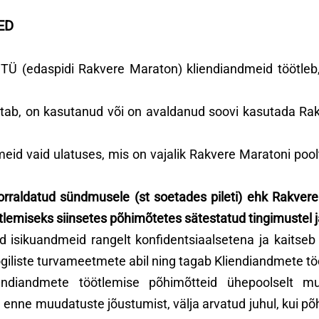
ED
TÜ (edaspidi Rakvere Maraton) kliendiandmeid töötleb
sutab, on kasutanud või on avaldanud soovi kasutada Ra
eid vaid ulatuses, mis on vajalik Rakvere Maratoni pool
orraldatud sündmusele (st soetades pileti) ehk Rakvere 
emiseks siinsetes põhimõtetes sätestatud tingimustel j
d isikuandmeid rangelt konfidentsiaalsetena ja kaitseb
ogiliste turvameetmete abil ning tagab Kliendiandmete t
endiandmete töötlemise põhimõtteid ühepoolselt mu
 enne muudatuste jõustumist, välja arvatud juhul, kui p