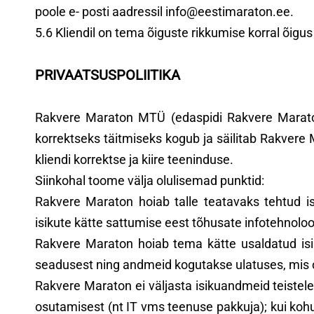
poole e- posti aadressil info@eestimaraton.ee.
5.6 Kliendil on tema õiguste rikkumise korral õig
PRIVAATSUSPOLIITIKA
Rakvere Maraton MTÜ (edaspidi Rakvere Maraton) 
korrektseks täitmiseks kogub ja säilitab Rakver
kliendi korrektse ja kiire teeninduse.
Siinkohal toome välja olulisemad punktid:
Rakvere Maraton hoiab talle teatavaks tehtud is
isikute kätte sattumise eest tõhusate infotehnoloo
Rakvere Maraton hoiab tema kätte usaldatud is
seadusest ning andmeid kogutakse ulatuses, mis o
Rakvere Maraton ei väljasta isikuandmeid teistele
osutamisest (nt IT vms teenuse pakkuja); kui koh