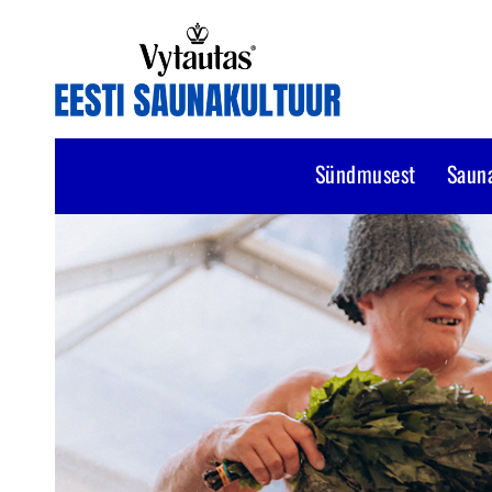
Sündmusest
Saun