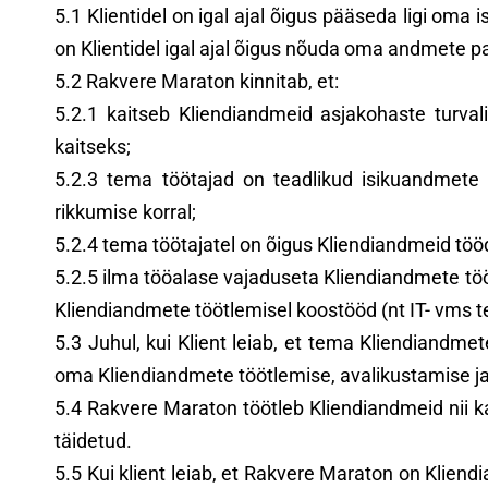
5.1 Klientidel on igal ajal õigus pääseda ligi om
on Klientidel igal ajal õigus nõuda oma andmete 
5.2 Rakvere Maraton kinnitab, et:
5.2.1 kaitseb Kliendiandmeid asjakohaste turval
kaitseks;
5.2.3 tema töötajad on teadlikud isikuandmete
rikkumise korral;
5.2.4 tema töötajatel on õigus Kliendiandmeid töö
5.2.5 ilma tööalase vajaduseta Kliendiandmete töö
Kliendiandmete töötlemisel koostööd (nt IT- vms 
5.3 Juhul, kui Klient leiab, et tema Kliendiandme
oma Kliendiandmete töötlemise, avalikustamise ja
5.4 Rakvere Maraton töötleb Kliendiandmeid nii 
täidetud.
5.5 Kui klient leiab, et Rakvere Maraton on Klien