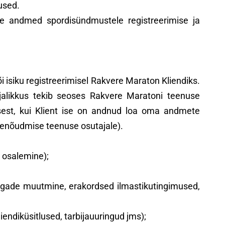
used.
 andmed spordisündmustele registreerimise ja
 isiku registreerimisel Rakvere Maraton Kliendiks.
vajalikkus tekib seoses Rakvere Maratoni teenuse
sest, kui Klient ise on andnud loa oma andmete
ssenõudmise teenuse osutajale).
l osalemine);
aegade muutmine, erakordsed ilmastikutingimused,
iendiküsitlused, tarbijauuringud jms);