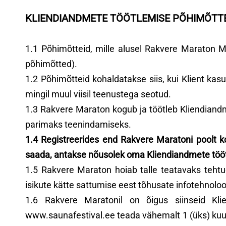
KLIENDIANDMETE TÖÖTLEMISE PÕHIMÕTT
1.1 Põhimõtteid, mille alusel Rakvere Maraton M
põhimõtted).
1.2 Põhimõtteid kohaldatakse siis, kui Klient ka
mingil muul viisil teenustega seotud.
1.3 Rakvere Maraton kogub ja töötleb Kliendiandm
parimaks teenindamiseks.
1.4 Registreerides end Rakvere Maratoni poolt k
saada, antakse nõusolek oma Kliendiandmete töötl
1.5 Rakvere Maraton hoiab talle teatavaks tehtu
isikute kätte sattumise eest tõhusate infotehnolo
1.6 Rakvere Maratonil on õigus siinseid Kli
www.saunafestival.ee teada vähemalt 1 (üks) kuu