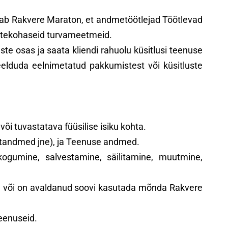
agab Rakvere Maraton, et andmetöötlejad Töötlevad
uetekohaseid turvameetmeid.
e osas ja saata kliendi rahuolu küsitlusi teenuse
keelduda eelnimetatud pakkumistest või küsitluste
 tuvastatava füüsilise isiku kohta.
aktandmed jne), ja Teenuse andmed.
ogumine, salvestamine, säilitamine, muutmine,
nud või on avaldanud soovi kasutada mõnda Rakvere
teenuseid.