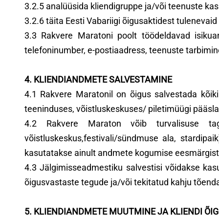
3.2.5 analüüsida kliendigruppe ja/või teenuste kas
3.2.6 täita Eesti Vabariigi õigusaktidest tulenevaid
3.3 Rakvere Maratoni poolt töödeldavad isikua
telefoninumber, e-postiaadress, teenuste tarbimi
4. KLIENDIANDMETE SALVESTAMINE
4.1 Rakvere Maratonil on õigus salvestada kõiki 
teeninduses, võistluskeskuses/ piletimüügi pääsl
4.2 Rakvere Maraton võib turvalisuse tag
võistluskeskus,festivali/sündmuse ala, stardipai
kasutatakse ainult andmete kogumise eesmärgist 
4.3 Jälgimisseadmestiku salvestisi võidakse kasu
õigusvastaste tegude ja/või tekitatud kahju tõend
5. KLIENDIANDMETE MUUTMINE JA KLIENDI ÕI