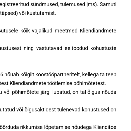
t registreeritud sündmused, tulemused jms). Samuti
täpsed) või kustutamist.
kasutusele kõik vajalikud meetmed Kliendiandmete
hustusest ning vastutavad eeltoodud kohustuste
nõuab kõigilt koostööpartneritelt, kellega ta teeb
test Kliendiandmete töötlemise põhimõtetest.
u või põhimõtete järgi lubatud, on tal õigus nõuda
utatud või õigusaktidest tulenevad kohustused on
s pöörduda rikkumise lõpetamise nõudega Klienditoe