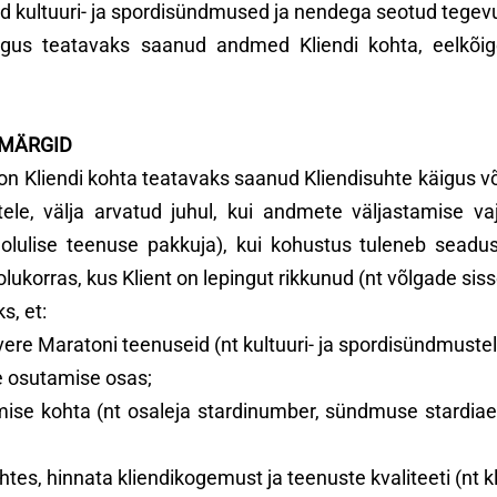
d kultuuri- ja spordisündmused ja nendega seotud tegev
us teatavaks saanud andmed Kliendi kohta, eelkõige
SMÄRGID
n Kliendi kohta teatavaks saanud Kliendisuhte käigus või
tele, välja arvatud juhul, kui andmete väljastamise 
lulise teenuse pakkuja), kui kohustus tuleneb seadu
olukorras, kus Klient on lepingut rikkunud (nt võlgade si
s, et:
ere Maratoni teenuseid (nt kultuuri- ja spordisündmuste
te osutamise osas;
utamise kohta (nt osaleja stardinumber, sündmuse stardi
tes, hinnata kliendikogemust ja teenuste kvaliteeti (nt kl