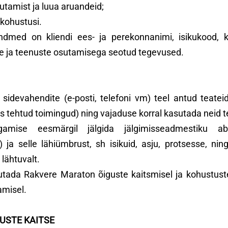
utamist ja luua aruandeid;
 kohustusi.
ndmed on kliendi ees- ja perekonnanimi, isikukood, k
ne ja teenuste osutamisega seotud tegevused.
sidevahendite (e-posti, telefoni vm) teel antud teateid 
as tehtud toimingud) ning vajaduse korral kasutada neid
amise eesmärgil jälgida jälgimisseadmestiku abi
k) ja selle lähiümbrust, sh isikuid, asju, protsesse, 
lähtuvalt.
tada Rakvere Maraton õiguste kaitsmisel ja kohustuste 
amisel.
GUSTE KAITSE