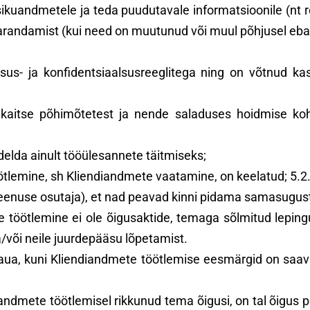
a isikuandmetele ja teda puudutavale informatsioonile (n
parandamist (kui need on muutunud või muul põhjusel eba
isus- ja konfidentsiaalsusreeglitega ning on võtnud 
 kaitse põhimõtetest ja nende saladuses hoidmise ko
delda ainult tööülesannete täitmiseks;
tlemine, sh Kliendiandmete vaatamine, on keelatud; 5.2.6 
teenuse osutaja), et nad peavad kinni pidama samasugus
te töötlemine ei ole õigusaktide, temaga sõlmitud leping
/või neile juurdepääsu lõpetamist.
kaua, kuni Kliendiandmete töötlemise eesmärgid on saav
diandmete töötlemisel rikkunud tema õigusi, on tal õigu