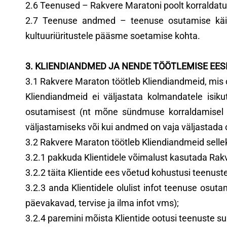
2.6 Teenused – Rakvere Maratoni poolt korraldatu
2.7 Teenuse andmed – teenuse osutamise käig
kultuuriüritustele pääsme soetamise kohta.
3. KLIENDIANDMED JA NENDE TÖÖTLEMISE EE
3.1 Rakvere Maraton töötleb Kliendiandmeid, mis o
Kliendiandmeid ei väljastata kolmandatele isiku
osutamisest (nt mõne sündmuse korraldamisel o
väljastamiseks või kui andmed on vaja väljastada 
3.2 Rakvere Maraton töötleb Kliendiandmeid sellek
3.2.1 pakkuda Klientidele võimalust kasutada Rakv
3.2.2 täita Klientide ees võetud kohustusi teenus
3.2.3 anda Klientidele olulist infot teenuse os
päevakavad, tervise ja ilma infot vms);
3.2.4 paremini mõista Klientide ootusi teenuste suh