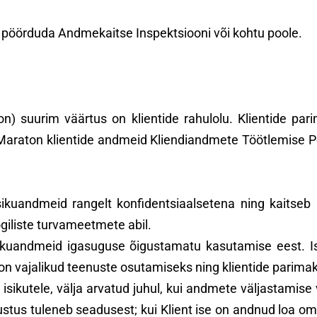
us pöörduda Andmekaitse Inspektsiooni või kohtu poole.
suurim väärtus on klientide rahulolu. Klientide pari
e Maraton klientide andmeid Kliendiandmete Töötlemise 
ikuandmeid rangelt konfidentsiaalsetena ning kaitseb
giliste turvameetmete abil.
ikuandmeid igasuguse õigustamatu kasutamise eest. I
n vajalikud teenuste osutamiseks ning klientide parima
 isikutele, välja arvatud juhul, kui andmete väljastamis
ustus tuleneb seadusest; kui Klient ise on andnud loa om