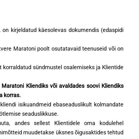
, on kirjeldatud käesolevas dokumendis (edaspidi
kvere Maratoni poolt osutatavaid teenuseid või on
t korraldatud sündmustel osalemiseks ja Klientide
Maratoni Kliendiks või avaldades soovi Kliendiks
a korras.
 kliendi isikuandmeid ebaseaduslikult kolmandate
öötlemise seaduslikkuse.
uta, andes sellest Klientidele oma kodulehel
õhimõtteid muudetakse üksnes õigusaktides tehtud