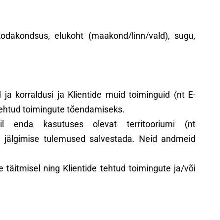
odakondsus, elukoht (maakond/linn/vald), sugu,
ja korraldusi ja Klientide muid toiminguid (nt E-
 tehtud toimingute tõendamiseks.
l enda kasutuses olevat territooriumi (nt
ning jälgimise tulemused salvestada. Neid andmeid
täitmisel ning Klientide tehtud toimingute ja/või