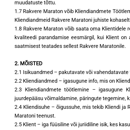
muudatuste tõttu.
1.7 Rakvere Maraton võib Kliendiandmete Töötlemi
Kliendiandmeid Rakvere Maratoni juhiste kohasel
1.8 Rakvere Maraton võib saata oma Klientidele r
kvaliteedi parandamise eesmärgil, kui Klient on 
saatmisest teatades sellest Rakvere Maratonile.
2. MÕISTED
2.1 Isikuandmed – pakutavate või vahendatavate t
2.2 Kliendiandmed – igasugune info, mis on Kliend
2.3 Kliendiandmete töötlemine – igasugune Kl
juurdepääsu võimaldamine, päringute tegemine, k
2.4 Kliendisuhe – õigussuhe, mis tekib Kliendi j
Maratoni teenust.
2.5 Klient – iga füüsiline või juriidiline isik, ke