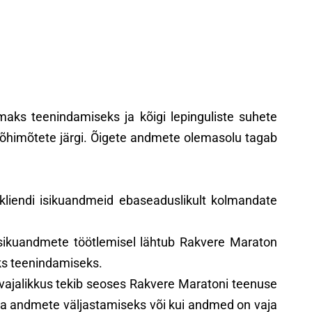
maks teenindamiseks ja kõigi lepinguliste suhete
Põhimõtete järgi. Õigete andmete olemasolu tagab
 kliendi isikuandmeid ebaseaduslikult kolmandate
sikuandmete töötlemisel lähtub Rakvere Maraton
ks teenindamiseks.
e vajalikkus tekib seoses Rakvere Maratoni teenuse
a andmete väljastamiseks või kui andmed on vaja