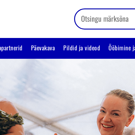
apartnerid
Päevakava
Pildid ja videod
Ööbimine j