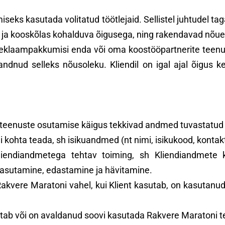
seks kasutada volitatud töötlejaid. Sellistel juhtudel t
t ja kooskõlas kohalduva õigusega, ning rakendavad nõ
eklaampakkumisi enda või oma koostööpartnerite teenust
andnud selleks nõusoleku. Kliendil on igal ajal õigus 
eenuste osutamise käigus tekkivad andmed tuvastatud või
i kohta teada, sh isikuandmed (nt nimi, isikukood, kont
iendiandmetega tehtav toiming, sh Kliendiandmete k
asutamine, edastamine ja hävitamine.
a Rakvere Maratoni vahel, kui Klient kasutab, on kasuta
s kasutab või on avaldanud soovi kasutada Rakvere Maratoni 