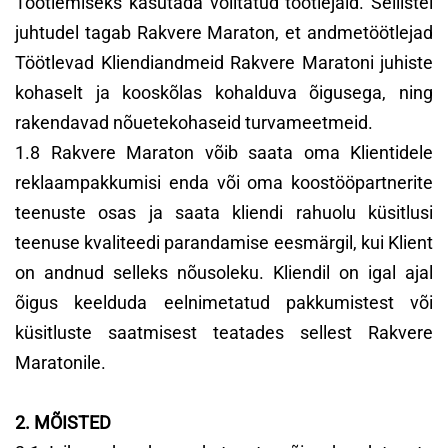
Töötlemiseks kasutada volitatud töötlejaid. Sellistel
juhtudel tagab Rakvere Maraton, et andmetöötlejad
Töötlevad Kliendiandmeid Rakvere Maratoni juhiste
kohaselt ja kooskõlas kohalduva õigusega, ning
rakendavad nõuetekohaseid turvameetmeid.
1.8 Rakvere Maraton võib saata oma Klientidele
reklaampakkumisi enda või oma koostööpartnerite
teenuste osas ja saata kliendi rahuolu küsitlusi
teenuse kvaliteedi parandamise eesmärgil, kui Klient
on andnud selleks nõusoleku. Kliendil on igal ajal
õigus keelduda eelnimetatud pakkumistest või
küsitluste saatmisest teatades sellest Rakvere
Maratonile.
2. MÕISTED