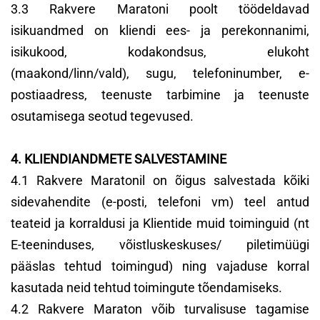
3.3 Rakvere Maratoni poolt töödeldavad
isikuandmed on kliendi ees- ja perekonnanimi,
isikukood, kodakondsus, elukoht
(maakond/linn/vald), sugu, telefoninumber, e-
postiaadress, teenuste tarbimine ja teenuste
osutamisega seotud tegevused.
4. KLIENDIANDMETE SALVESTAMINE
4.1 Rakvere Maratonil on õigus salvestada kõiki
sidevahendite (e-posti, telefoni vm) teel antud
teateid ja korraldusi ja Klientide muid toiminguid (nt
E-teeninduses, võistluskeskuses/ piletimüügi
pääslas tehtud toimingud) ning vajaduse korral
kasutada neid tehtud toimingute tõendamiseks.
4.2 Rakvere Maraton võib turvalisuse tagamise