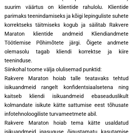
suurim väärtus on klientide rahulolu. Klientide
parimaks teenindamiseks ja kõigi lepinguliste suhete
korrektseks täitmiseks kogub ja säilitab Rakvere
Maraton klientide andmeid Kliendiandmete
Töötlemise Põhimõtete järgi. Õigete andmete
olemasolu tagab kliendi korrektse ja kiire
teeninduse.
Siinkohal toome välja olulisemad punktid:
Rakvere Maraton hoiab talle teatavaks tehtud
isikuandmeid rangelt konfidentsiaalsetena ning
kaitseb kliendi isikuandmeid ebaseaduslikult
kolmandate isikute kätte sattumise eest tõhusate
infotehnoloogiliste turvameetmete abil.
Rakvere Maraton hoiab tema kätte usaldatud
isikuandmeid igasuguse õigustamatu kasutamise