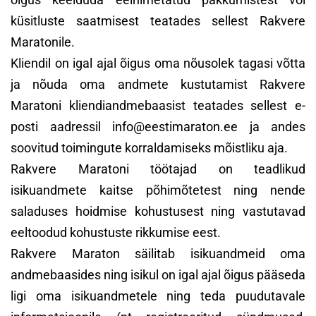
küsitluste saatmisest teatades sellest Rakvere
Maratonile.
Kliendil on igal ajal õigus oma nõusolek tagasi võtta
ja nõuda oma andmete kustutamist Rakvere
Maratoni kliendiandmebaasist teatades sellest e-
posti aadressil info@eestimaraton.ee ja andes
soovitud toimingute korraldamiseks mõistliku aja.
Rakvere Maratoni töötajad on teadlikud
isikuandmete kaitse põhimõtetest ning nende
saladuses hoidmise kohustusest ning vastutavad
eeltoodud kohustuste rikkumise eest.
Rakvere Maraton säilitab isikuandmeid oma
andmebaasides ning isikul on igal ajal õigus pääseda
ligi oma isikuandmetele ning teda puudutavale