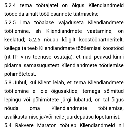
5.2.4 tema töötajatel on õigus Kliendiandmeid
töödelda ainult tööülesannete täitmiseks;
5.2.5 ilma tööalase vajaduseta Kliendiandmete
töötlemine, sh Kliendiandmete vaatamine, on
keelatud; 5.2.6 nõuab kõigilt koostööpartneritelt,
kellega ta teeb Kliendiandmete töötlemisel koostööd
(nt IT- vms teenuse osutaja), et nad peavad kinni
pidama samasugustest Kliendiandmete töötlemise
põhimõtetest.
5.3 Juhul, kui Klient leiab, et tema Kliendiandmete
töötlemine ei ole õigusaktide, temaga sõlmitud
lepingu või põhimõtete järgi lubatud, on tal õigus
nõuda oma Kliendiandmete töötlemise,
avalikustamise ja/või neile juurdepääsu lõpetamist.
5.4 Rakvere Maraton töötleb Kliendiandmeid nii