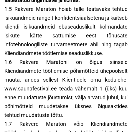
sätestatud tingimustel ja korras.
1.5 Rakvere Maraton hoiab talle teatavaks tehtud
isikuandmeid rangelt konfidentsiaalsetena ja kaitseb
kliendi isikuandmeid ebaseaduslikult kolmandate
isikute kätte sattumise eest tõhusate
infotehnoloogiliste turvameetmete abil ning tagab
Kliendiandmete töötlemise seaduslikkuse.
1.6 Rakvere Maratonil on õigus siinseid
Kliendiandmete töötlemise põhimõtteid ühepoolselt
muuta, andes sellest Klientidele oma kodulehel
www.saunafestival.ee teada vähemalt 1 (üks) kuu
enne muudatuste jõustumist, välja arvatud juhul, kui
põhimõtteid muudetakse üksnes õigusaktides
tehtud muudatuste tõttu.
1.7 Rakvere Maraton võib Kliendiandmete