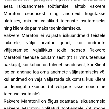
eest. Isikuandmete töötlemisel lähtub Rakvere
Maraton seadusest ning andmeid kogutakse
ulatuses, mis on vajalikud teenuste osutamiseks
ning klientide parimaks teenindamiseks.
Rakvere Maraton ei väljasta isikuandmeid teistele
isikutele, välja arvatud juhul, kui andmete
väljastamise vajalikkus tekib seoses Rakvere
Maratoni teenuse osutamisest (nt IT vms teenuse
pakkuja); kui kohustus tuleneb seadusest; kui Klient
ise on andnud loa oma andmete väljastamiseks või
kui andmed on vaja väljastada olukorras, kus Klient
on lepingut rikkunud (nt võlgade sisse nõudmine
teenuse osutajale).
Rakvere Maratonil on õigus edastada isikuandmeid
Rakvere Maratoni volitatud töötlejatele (nt mõne