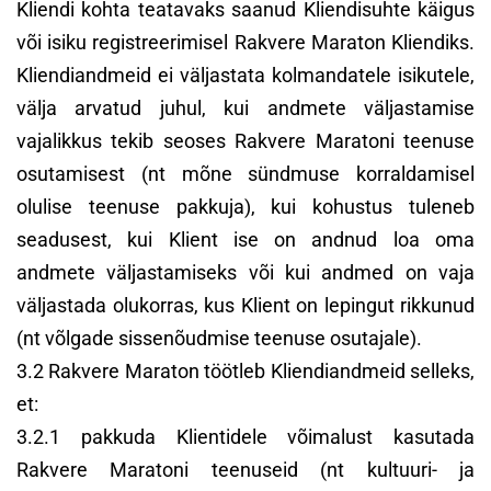
Kliendi kohta teatavaks saanud Kliendisuhte käigus
või isiku registreerimisel Rakvere Maraton Kliendiks.
Kliendiandmeid ei väljastata kolmandatele isikutele,
välja arvatud juhul, kui andmete väljastamise
vajalikkus tekib seoses Rakvere Maratoni teenuse
osutamisest (nt mõne sündmuse korraldamisel
olulise teenuse pakkuja), kui kohustus tuleneb
seadusest, kui Klient ise on andnud loa oma
andmete väljastamiseks või kui andmed on vaja
väljastada olukorras, kus Klient on lepingut rikkunud
(nt võlgade sissenõudmise teenuse osutajale).
3.2 Rakvere Maraton töötleb Kliendiandmeid selleks,
et:
3.2.1 pakkuda Klientidele võimalust kasutada
Rakvere Maratoni teenuseid (nt kultuuri- ja