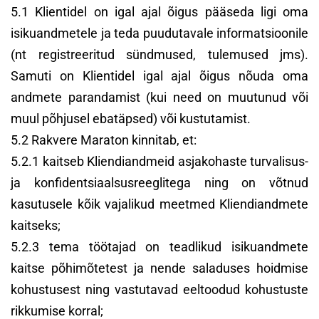
5.1 Klientidel on igal ajal õigus pääseda ligi oma
isikuandmetele ja teda puudutavale informatsioonile
(nt registreeritud sündmused, tulemused jms).
Samuti on Klientidel igal ajal õigus nõuda oma
andmete parandamist (kui need on muutunud või
muul põhjusel ebatäpsed) või kustutamist.
5.2 Rakvere Maraton kinnitab, et:
5.2.1 kaitseb Kliendiandmeid asjakohaste turvalisus-
ja konfidentsiaalsusreeglitega ning on võtnud
kasutusele kõik vajalikud meetmed Kliendiandmete
kaitseks;
5.2.3 tema töötajad on teadlikud isikuandmete
kaitse põhimõtetest ja nende saladuses hoidmise
kohustusest ning vastutavad eeltoodud kohustuste
rikkumise korral;