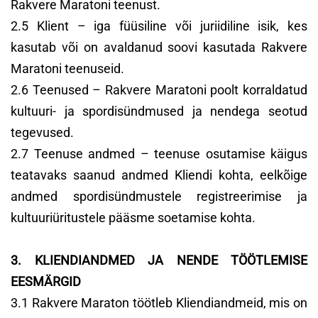
Rakvere Maratoni teenust.
2.5 Klient – iga füüsiline või juriidiline isik, kes
kasutab või on avaldanud soovi kasutada Rakvere
Maratoni teenuseid.
2.6 Teenused – Rakvere Maratoni poolt korraldatud
kultuuri- ja spordisündmused ja nendega seotud
tegevused.
2.7 Teenuse andmed – teenuse osutamise käigus
teatavaks saanud andmed Kliendi kohta, eelkõige
andmed spordisündmustele registreerimise ja
kultuuriüritustele pääsme soetamise kohta.
3. KLIENDIANDMED JA NENDE TÖÖTLEMISE
EESMÄRGID
3.1 Rakvere Maraton töötleb Kliendiandmeid, mis on