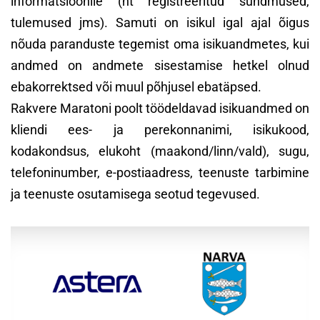
informatsioonile (nt registreeritud sündmused,
tulemused jms). Samuti on isikul igal ajal õigus
nõuda paranduste tegemist oma isikuandmetes, kui
andmed on andmete sisestamise hetkel olnud
ebakorrektsed või muul põhjusel ebatäpsed.
Rakvere Maratoni poolt töödeldavad isikuandmed on
kliendi ees- ja perekonnanimi, isikukood,
kodakondsus, elukoht (maakond/linn/vald), sugu,
telefoninumber, e-postiaadress, teenuste tarbimine
ja teenuste osutamisega seotud tegevused.