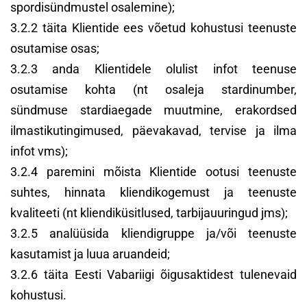
spordisündmustel osalemine);
3.2.2 täita Klientide ees võetud kohustusi teenuste
osutamise osas;
3.2.3 anda Klientidele olulist infot teenuse
osutamise kohta (nt osaleja stardinumber,
sündmuse stardiaegade muutmine, erakordsed
ilmastikutingimused, päevakavad, tervise ja ilma
infot vms);
3.2.4 paremini mõista Klientide ootusi teenuste
suhtes, hinnata kliendikogemust ja teenuste
kvaliteeti (nt kliendiküsitlused, tarbijauuringud jms);
3.2.5 analüüsida kliendigruppe ja/või teenuste
kasutamist ja luua aruandeid;
3.2.6 täita Eesti Vabariigi õigusaktidest tulenevaid
kohustusi.