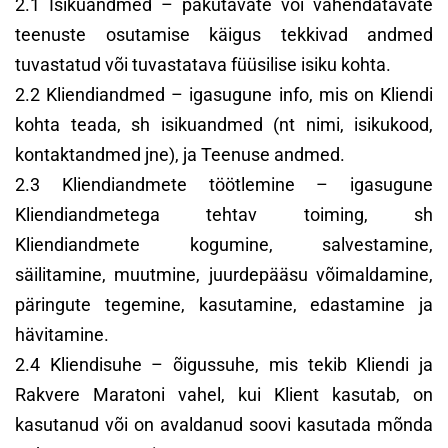
2.1 Isikuandmed – pakutavate või vahendatavate
teenuste osutamise käigus tekkivad andmed
tuvastatud või tuvastatava füüsilise isiku kohta.
2.2 Kliendiandmed – igasugune info, mis on Kliendi
kohta teada, sh isikuandmed (nt nimi, isikukood,
kontaktandmed jne), ja Teenuse andmed.
2.3 Kliendiandmete töötlemine – igasugune
Kliendiandmetega tehtav toiming, sh
Kliendiandmete kogumine, salvestamine,
säilitamine, muutmine, juurdepääsu võimaldamine,
päringute tegemine, kasutamine, edastamine ja
hävitamine.
2.4 Kliendisuhe – õigussuhe, mis tekib Kliendi ja
Rakvere Maratoni vahel, kui Klient kasutab, on
kasutanud või on avaldanud soovi kasutada mõnda