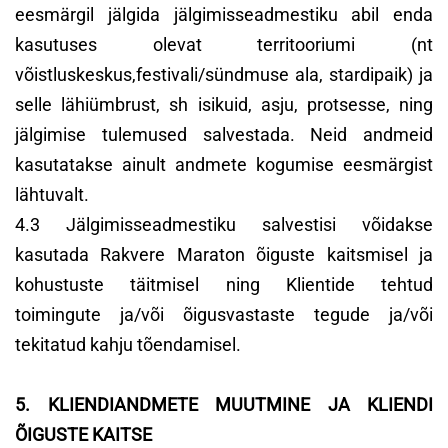
eesmärgil jälgida jälgimisseadmestiku abil enda
kasutuses olevat territooriumi (nt
võistluskeskus,festivali/sündmuse ala, stardipaik) ja
selle lähiümbrust, sh isikuid, asju, protsesse, ning
jälgimise tulemused salvestada. Neid andmeid
kasutatakse ainult andmete kogumise eesmärgist
lähtuvalt.
4.3 Jälgimisseadmestiku salvestisi võidakse
kasutada Rakvere Maraton õiguste kaitsmisel ja
kohustuste täitmisel ning Klientide tehtud
toimingute ja/või õigusvastaste tegude ja/või
tekitatud kahju tõendamisel.
5. KLIENDIANDMETE MUUTMINE JA KLIENDI
ÕIGUSTE KAITSE