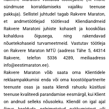
sündmuse korraldamiseks vajaliku teenuse
pakkuja). Sellistel juhtudel tagab Rakvere Maraton,
et andmetöötlejad töötlevad Kliendiandmeid
Rakvere Maratoni juhiste kohaselt ja kooskõlas
kohalduva õigusega, ning rakendavad
nõuetekohaseid turvameetmeid. Vastutav töötleja
on Rakvere Maraton MTÜ (aadress Tähe 5, 44314
Rakvere, telefon 5336 4289, meiliaadress
info@eestimaraton.ee).
Rakvere Maraton võib saata oma Klientidele
reklaampakkumisi enda või oma koostööpartnerite
teenuste osas ja saata kliendi rahuolu küsitlusi
teenuse kvaliteedi parandamise eesmärgil, kui Klient
on andnud selleks nõusoleku. Kliendil on igal ajal
õigus keelduda eelnimetatud pakkumistest või