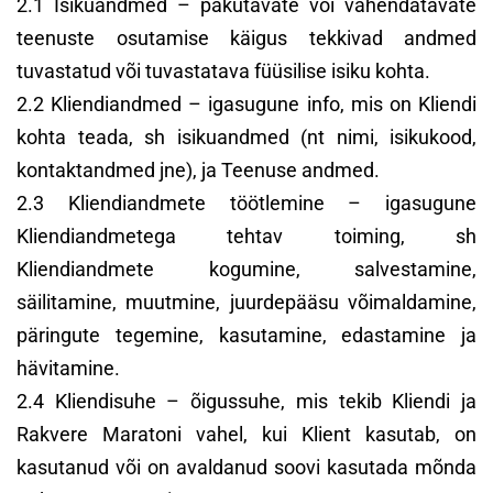
2.1 Isikuandmed – pakutavate või vahendatavate
teenuste osutamise käigus tekkivad andmed
tuvastatud või tuvastatava füüsilise isiku kohta.
2.2 Kliendiandmed – igasugune info, mis on Kliendi
kohta teada, sh isikuandmed (nt nimi, isikukood,
kontaktandmed jne), ja Teenuse andmed.
2.3 Kliendiandmete töötlemine – igasugune
Kliendiandmetega tehtav toiming, sh
Kliendiandmete kogumine, salvestamine,
säilitamine, muutmine, juurdepääsu võimaldamine,
päringute tegemine, kasutamine, edastamine ja
hävitamine.
2.4 Kliendisuhe – õigussuhe, mis tekib Kliendi ja
Rakvere Maratoni vahel, kui Klient kasutab, on
kasutanud või on avaldanud soovi kasutada mõnda