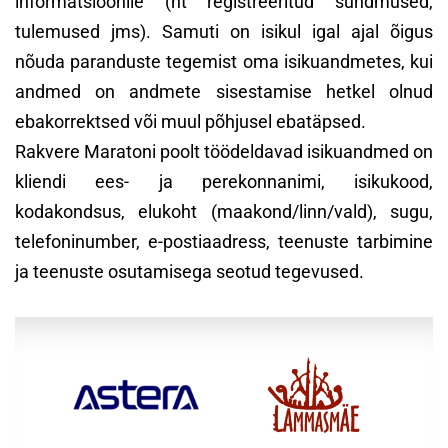
informatsioonile (nt registreeritud sündmused,
tulemused jms). Samuti on isikul igal ajal õigus
nõuda paranduste tegemist oma isikuandmetes, kui
andmed on andmete sisestamise hetkel olnud
ebakorrektsed või muul põhjusel ebatäpsed.
Rakvere Maratoni poolt töödeldavad isikuandmed on
kliendi ees- ja perekonnanimi, isikukood,
kodakondsus, elukoht (maakond/linn/vald), sugu,
telefoninumber, e-postiaadress, teenuste tarbimine
ja teenuste osutamisega seotud tegevused.