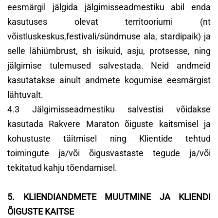
eesmärgil jälgida jälgimisseadmestiku abil enda
kasutuses olevat territooriumi (nt
võistluskeskus,festivali/sündmuse ala, stardipaik) ja
selle lähiümbrust, sh isikuid, asju, protsesse, ning
jälgimise tulemused salvestada. Neid andmeid
kasutatakse ainult andmete kogumise eesmärgist
lähtuvalt.
4.3 Jälgimisseadmestiku salvestisi võidakse
kasutada Rakvere Maraton õiguste kaitsmisel ja
kohustuste täitmisel ning Klientide tehtud
toimingute ja/või õigusvastaste tegude ja/või
tekitatud kahju tõendamisel.
5. KLIENDIANDMETE MUUTMINE JA KLIENDI
ÕIGUSTE KAITSE