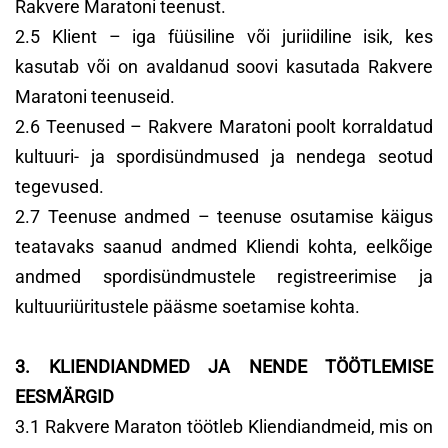
Rakvere Maratoni teenust.
2.5 Klient – iga füüsiline või juriidiline isik, kes
kasutab või on avaldanud soovi kasutada Rakvere
Maratoni teenuseid.
2.6 Teenused – Rakvere Maratoni poolt korraldatud
kultuuri- ja spordisündmused ja nendega seotud
tegevused.
2.7 Teenuse andmed – teenuse osutamise käigus
teatavaks saanud andmed Kliendi kohta, eelkõige
andmed spordisündmustele registreerimise ja
kultuuriüritustele pääsme soetamise kohta.
3. KLIENDIANDMED JA NENDE TÖÖTLEMISE
EESMÄRGID
3.1 Rakvere Maraton töötleb Kliendiandmeid, mis on