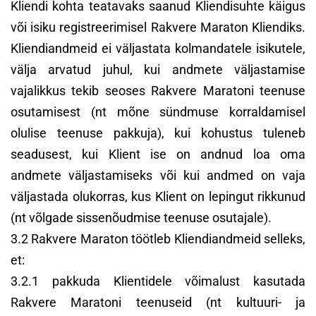
Kliendi kohta teatavaks saanud Kliendisuhte käigus
või isiku registreerimisel Rakvere Maraton Kliendiks.
Kliendiandmeid ei väljastata kolmandatele isikutele,
välja arvatud juhul, kui andmete väljastamise
vajalikkus tekib seoses Rakvere Maratoni teenuse
osutamisest (nt mõne sündmuse korraldamisel
olulise teenuse pakkuja), kui kohustus tuleneb
seadusest, kui Klient ise on andnud loa oma
andmete väljastamiseks või kui andmed on vaja
väljastada olukorras, kus Klient on lepingut rikkunud
(nt võlgade sissenõudmise teenuse osutajale).
3.2 Rakvere Maraton töötleb Kliendiandmeid selleks,
et:
3.2.1 pakkuda Klientidele võimalust kasutada
Rakvere Maratoni teenuseid (nt kultuuri- ja