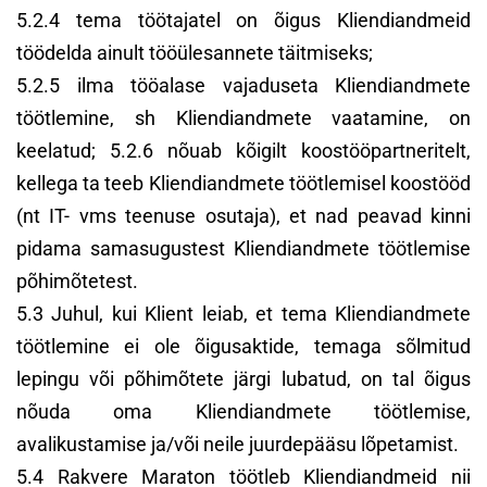
5.2.4 tema töötajatel on õigus Kliendiandmeid
töödelda ainult tööülesannete täitmiseks;
5.2.5 ilma tööalase vajaduseta Kliendiandmete
töötlemine, sh Kliendiandmete vaatamine, on
keelatud; 5.2.6 nõuab kõigilt koostööpartneritelt,
kellega ta teeb Kliendiandmete töötlemisel koostööd
(nt IT- vms teenuse osutaja), et nad peavad kinni
pidama samasugustest Kliendiandmete töötlemise
põhimõtetest.
5.3 Juhul, kui Klient leiab, et tema Kliendiandmete
töötlemine ei ole õigusaktide, temaga sõlmitud
lepingu või põhimõtete järgi lubatud, on tal õigus
nõuda oma Kliendiandmete töötlemise,
avalikustamise ja/või neile juurdepääsu lõpetamist.
5.4 Rakvere Maraton töötleb Kliendiandmeid nii