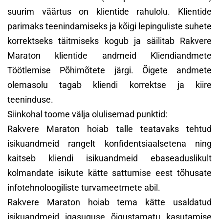
suurim väärtus on klientide rahulolu. Klientide
parimaks teenindamiseks ja kõigi lepinguliste suhete
korrektseks täitmiseks kogub ja säilitab Rakvere
Maraton klientide andmeid Kliendiandmete
Töötlemise Põhimõtete järgi. Õigete andmete
olemasolu tagab kliendi korrektse ja kiire
teeninduse.
Siinkohal toome välja olulisemad punktid:
Rakvere Maraton hoiab talle teatavaks tehtud
isikuandmeid rangelt konfidentsiaalsetena ning
kaitseb kliendi isikuandmeid ebaseaduslikult
kolmandate isikute kätte sattumise eest tõhusate
infotehnoloogiliste turvameetmete abil.
Rakvere Maraton hoiab tema kätte usaldatud
isikuandmeid igasuguse õigustamatu kasutamise