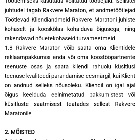
Töötlemiseks kasutada volitatud töötlejaid. Sellistel
juhtudel tagab Rakvere Maraton, et andmetöötlejad
Töötlevad Kliendiandmeid Rakvere Maratoni juhiste
kohaselt ja kooskõlas kohalduva õigusega, ning
rakendavad nõuetekohaseid turvameetmeid.
1.8 Rakvere Maraton võib saata oma Klientidele
reklaampakkumisi enda või oma koostööpartnerite
teenuste osas ja saata kliendi rahuolu küsitlusi
teenuse kvaliteedi parandamise eesmärgil, kui Klient
on andnud selleks nõusoleku. Kliendil on igal ajal
õigus keelduda eelnimetatud pakkumistest või
küsitluste saatmisest teatades sellest Rakvere
Maratonile.
2. MÕISTED