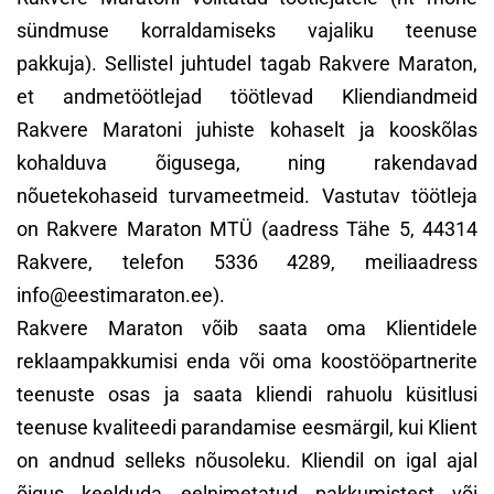
sündmuse korraldamiseks vajaliku teenuse
pakkuja). Sellistel juhtudel tagab Rakvere Maraton,
et andmetöötlejad töötlevad Kliendiandmeid
Rakvere Maratoni juhiste kohaselt ja kooskõlas
kohalduva õigusega, ning rakendavad
nõuetekohaseid turvameetmeid. Vastutav töötleja
on Rakvere Maraton MTÜ (aadress Tähe 5, 44314
Rakvere, telefon 5336 4289, meiliaadress
info@eestimaraton.ee).
Rakvere Maraton võib saata oma Klientidele
reklaampakkumisi enda või oma koostööpartnerite
teenuste osas ja saata kliendi rahuolu küsitlusi
teenuse kvaliteedi parandamise eesmärgil, kui Klient
on andnud selleks nõusoleku. Kliendil on igal ajal
õigus keelduda eelnimetatud pakkumistest või