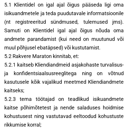
5.1 Klientidel on igal ajal õigus pääseda ligi oma
isikuandmetele ja teda puudutavale informatsioonile
(nt registreeritud sündmused, tulemused jms).
Samuti on Klientidel igal ajal õigus nõuda oma
andmete parandamist (kui need on muutunud või
muul põhjusel ebatäpsed) või kustutamist.
5.2 Rakvere Maraton kinnitab, et:
5.2.1 kaitseb Kliendiandmeid asjakohaste turvalisus-
ja konfidentsiaalsusreeglitega ning on võtnud
kasutusele kõik vajalikud meetmed Kliendiandmete
kaitseks;
5.2.3 tema töötajad on teadlikud isikuandmete
kaitse põhimõtetest ja nende saladuses hoidmise
kohustusest ning vastutavad eeltoodud kohustuste
rikkumise korral;