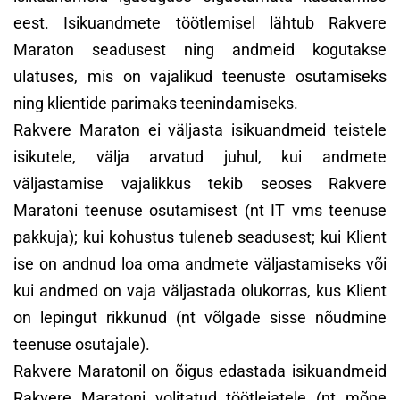
eest. Isikuandmete töötlemisel lähtub Rakvere
Maraton seadusest ning andmeid kogutakse
ulatuses, mis on vajalikud teenuste osutamiseks
ning klientide parimaks teenindamiseks.
Rakvere Maraton ei väljasta isikuandmeid teistele
isikutele, välja arvatud juhul, kui andmete
väljastamise vajalikkus tekib seoses Rakvere
Maratoni teenuse osutamisest (nt IT vms teenuse
pakkuja); kui kohustus tuleneb seadusest; kui Klient
ise on andnud loa oma andmete väljastamiseks või
kui andmed on vaja väljastada olukorras, kus Klient
on lepingut rikkunud (nt võlgade sisse nõudmine
teenuse osutajale).
Rakvere Maratonil on õigus edastada isikuandmeid
Rakvere Maratoni volitatud töötlejatele (nt mõne