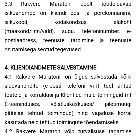
3.3 Rakvere Maratoni poolt töödeldavad
isikuandmed on kliendi ees- ja perekonnanimi,
isikukood, kodakondsus, elukoht
(maakond/linn/vald), sugu, telefoninumber, e-
postiaadress, teenuste tarbimine ja teenuste
osutamisega seotud tegevused.
4. KLIENDIANDMETE SALVESTAMINE
4.1 Rakvere Maratonil on õigus salvestada kõiki
sidevahendite (e-posti, telefoni vm) teel antud
teateid ja korraldusi ja Klientide muid toiminguid (nt
E-teeninduses, võistluskeskuses/ piletimüügi
pääslas tehtud toimingud) ning vajaduse korral
kasutada neid tehtud toimingute tõendamiseks.
4.2 Rakvere Maraton võib turvalisuse tagamise