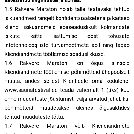
sätestatud tingimustel ja korras.
1.5 Rakvere Maraton hoiab talle teatavaks tehtud
isikuandmeid rangelt konfidentsiaalsetena ja kaitseb
kliendi isikuandmeid ebaseaduslikult kolmandate
isikute kätte sattumise eest tõhusate
infotehnoloogiliste turvameetmete abil ning tagab
Kliendiandmete töötlemise seaduslikkuse.
1.6 Rakvere Maratonil on õigus siinseid
Kliendiandmete töötlemise põhimõtteid ühepoolselt
muuta, andes sellest Klientidele oma kodulehel
www.saunafestival.ee teada vähemalt 1 (üks) kuu
enne muudatuste jõustumist, välja arvatud juhul, kui
põhimõtteid muudetakse üksnes õigusaktides
tehtud muudatuste tõttu.
1.7 Rakvere Maraton võib Kliendiandmete