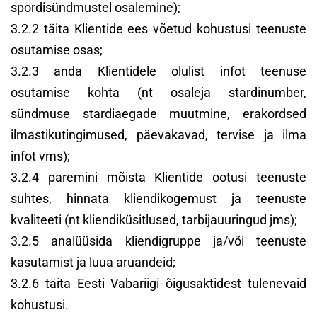
spordisündmustel osalemine);
3.2.2 täita Klientide ees võetud kohustusi teenuste
osutamise osas;
3.2.3 anda Klientidele olulist infot teenuse
osutamise kohta (nt osaleja stardinumber,
sündmuse stardiaegade muutmine, erakordsed
ilmastikutingimused, päevakavad, tervise ja ilma
infot vms);
3.2.4 paremini mõista Klientide ootusi teenuste
suhtes, hinnata kliendikogemust ja teenuste
kvaliteeti (nt kliendiküsitlused, tarbijauuringud jms);
3.2.5 analüüsida kliendigruppe ja/või teenuste
kasutamist ja luua aruandeid;
3.2.6 täita Eesti Vabariigi õigusaktidest tulenevaid
kohustusi.