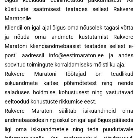
küsitluste saatmisest teatades sellest Rakvere
Maratonile.
Kliendil on igal ajal õigus oma nõusolek tagasi võtta
ja nõuda oma andmete kustutamist Rakvere
Maratoni kliendiandmebaasist teatades sellest e-
posti aadressil info@eestimaraton.ee ja andes
soovitud toimingute korraldamiseks mõistliku aja.
Rakvere Maratoni töötajad on teadlikud
isikuandmete kaitse põhimõtetest ning nende
saladuses hoidmise kohustusest ning vastutavad
eeltoodud kohustuste rikkumise eest.
Rakvere Maraton säilitab isikuandmeid oma
andmebaasides ning isikul on igal ajal õigus pääseda
ligi oma isikuandmetele ning teda puudutavale