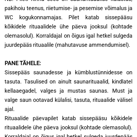
pakihoiu teenus, riietumise- ja pesemise võimalus ja
WC kogukonnamajas. Pilet katab sissepääsu
kõikidele rituaalidele ühe päeva jooksul (kohtade
olemasolul). Korraldajal on õigus igal hetkel sulgeda
juurdepääs rituaalile (mahutavuse ammendumisel).
PANE TÄHELE:
Sissepääs saunadesse ja kümblustünnidesse on
tasuta. Tasulised on ainult saunarituaalid, kindlatel
kellaaegadel, valges ja mustas saunas. Must ja
valge saun ootavad külalisi, tasuta, rituaalide välisel
ajal.
Rituaalide päevapilet katab sissepääsu kõikidele
rituaalidele ühe päeva jooksul (kohtade olemasolul).
Korraldajal on õigus igal hetkel sulgeda juurdepääs