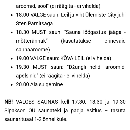
aroomid, sool" (ei räägita - ei vihelda)
18.00 VALGE saun: Leil ja viht Ülemiste City juhi
Sten Pärnitsaga
18.30 MUST saun: “Sauna lõõgastus jääga -
mõtterännak” (kasutatakse erinevaid
saunaaroome)
19.00 VALGE saun: KÕVA LEIL (ei vihelda)
19.30 MUST saun: "Džungli helid, aroomid,
apelsinid" (ei räägita - ei vihelda)
20.00 Ala sulgemine
NB!
VALGES SAUNAS kell 17.30; 18.30 ja 19.30
Sipakson OÜ saunateki ja padja esitlus – tasuta
saunarituaal 1-2 õnnelikule.