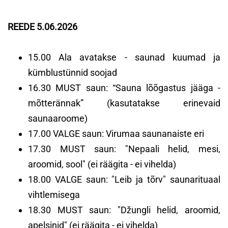
REEDE 5.06.2026
15.00 Ala avatakse - saunad kuumad ja
kümblustünnid soojad
16.30 MUST saun: “Sauna lõõgastus jääga -
mõtterännak” (kasutatakse erinevaid
saunaaroome)
17.00 VALGE saun: Virumaa saunanaiste eri
17.30 MUST saun: "Nepaali helid, mesi,
aroomid, sool" (ei räägita - ei vihelda)
18.00 VALGE saun: "Leib ja tõrv" saunarituaal
vihtlemisega
18.30 MUST saun: "Džungli helid, aroomid,
apelsinid" (ei räägita - ei vihelda)