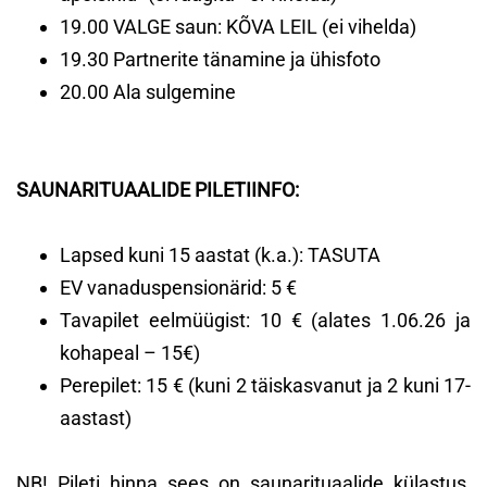
19.00 VALGE saun: KÕVA LEIL (ei vihelda)
19.30 Partnerite tänamine ja ühisfoto
20.00 Ala sulgemine
SAUNARITUAALIDE PILETIINFO:
Lapsed kuni 15 aastat (k.a.): TASUTA
EV vanaduspensionärid: 5 €
Tavapilet eelmüügist: 10 € (alates 1.06.26 ja
kohapeal – 15€)
Perepilet: 15 € (kuni 2 täiskasvanut ja 2 kuni 17-
aastast)
NB! Pileti hinna sees on saunarituaalide külastus,