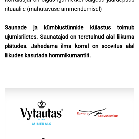
rituaalile (mahutavuse ammendumisel)
Saunade ja kümblustünnide külastus toimub
ujumisriietes. Saunatajad on teretulnud alal liikuma
plätudes. Jahedama ilma korral on soovitus alal
liikudes kasutada hommikumantlit.