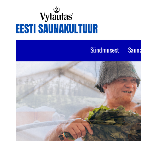
Sündmusest
Saun