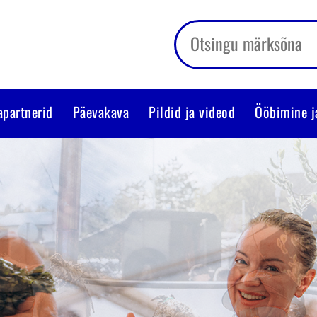
apartnerid
Päevakava
Pildid ja videod
Ööbimine j