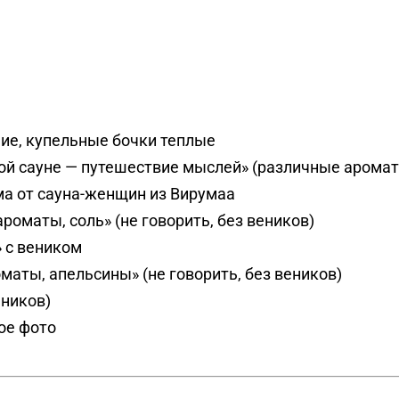
чие, купельные бочки теплые
ой сауне — путешествие мыслей» (различные арома
а от сауна-женщин из Вирумаа
ароматы, соль» (не говорить, без веников)
» с веником
маты, апельсины» (не говорить, без веников)
еников)
ое фото