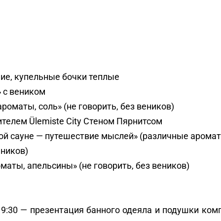
чие, купельные бочки теплые
» с веником
ароматы, соль» (не говорить, без веников)
ителем Ülemiste City Стеном Пярнитсом
ой сауне — путешествие мыслей» (различные арома
еников)
маты, апельсины» (не говорить, без веников)
19:30 — презентация банного одеяла и подушки ком