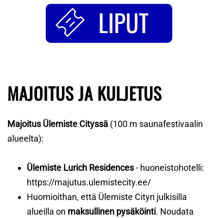
LIPUT
MAJOITUS JA KULJETUS
Majoitus Ülemiste Cityssä
(100 m saunafestivaalin
alueelta):
Ülemiste Lurich Residences
- huoneistohotelli:
https://majutus.ulemistecity.ee/
Huomioithan, että Ülemiste Cityn julkisilla
alueilla on
maksullinen pysäköinti
. Noudata