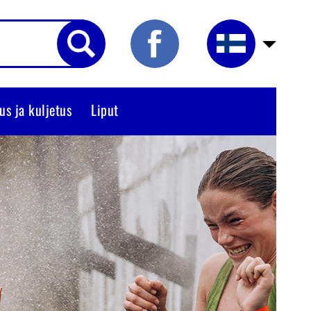
us ja kuljetus
Liput