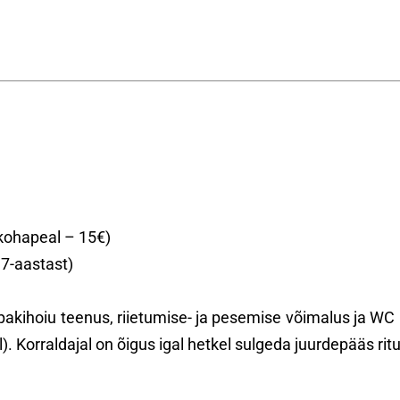
 kohapeal – 15€)
17-aastast)
, pakihoiu teenus, riietumise- ja pesemise võimalus ja W
l). Korraldajal on õigus igal hetkel sulgeda juurdepääs 