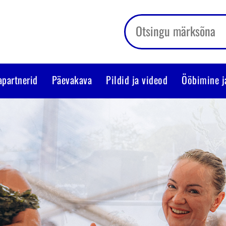
apartnerid
Päevakava
Pildid ja videod
Ööbimine j