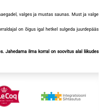
laaegadel, valges ja mustas saunas. Must ja valge
rraldajal on õigus igal hetkel sulgeda juurdepääs
s. Jahedama ilma korral on soovitus alal liikudes