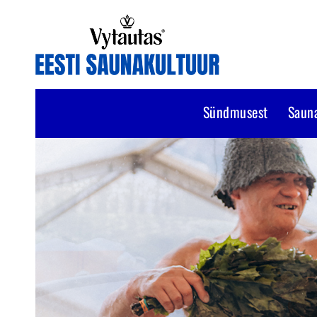
Sündmusest
Saun