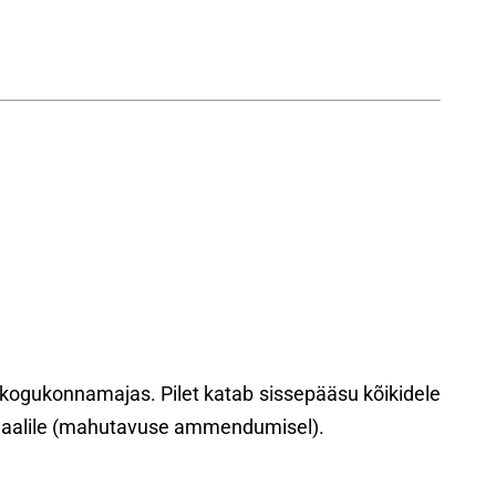
C kogukonnamajas. Pilet katab sissepääsu kõikidele
rituaalile (mahutavuse ammendumisel).