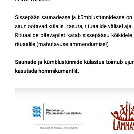
Sissepääs saunadesse ja kümblustünnidesse on tas
saun ootavad külalisi, tasuta, rituaalide välisel ajal.
Rituaalide päevapilet katab sissepääsu kõikidele
rituaalile (mahutavuse ammendumisel)
Saunade ja kümblustünnide külastus toimub ujumis
kasutada hommikumantlit.