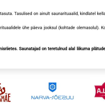
uta. Tasulised on ainult saunarituaalid, kindlatel kel
 rituaalidele ühe päeva jooksul (kohtade olemasolul). Ko
riietes. Saunatajad on teretulnud alal liikuma plätude