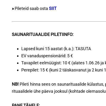
»
Pileteid saab osta
SIIT
SAUNARITUAALIDE PILETIINFO:
Lapsed kuni 15 aastat (k.a.): TASUTA
EV vanaduspensionärid: 5 €
Tavapilet eelmüügist: 10 € (alates 1.06.26 ja
Perepilet: 15 € (kuni 2 täiskasvanut ja 2 kuni 
NB!
Pileti hinna sees on saunarituaalide külastus
rituaalidele ühe päeva jooksul (kohtade olemasolu
PANE TÄHELE: