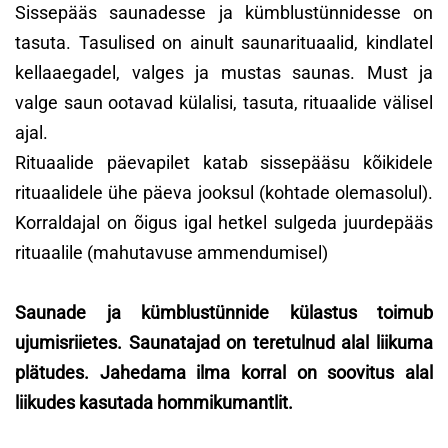
Sissepääs saunadesse ja kümblustünnidesse on
tasuta. Tasulised on ainult saunarituaalid, kindlatel
kellaaegadel, valges ja mustas saunas. Must ja
valge saun ootavad külalisi, tasuta, rituaalide välisel
ajal.
Rituaalide päevapilet katab sissepääsu kõikidele
rituaalidele ühe päeva jooksul (kohtade olemasolul).
Korraldajal on õigus igal hetkel sulgeda juurdepääs
rituaalile (mahutavuse ammendumisel)
Saunade ja kümblustünnide külastus toimub
ujumisriietes. Saunatajad on teretulnud alal liikuma
plätudes. Jahedama ilma korral on soovitus alal
liikudes kasutada hommikumantlit.