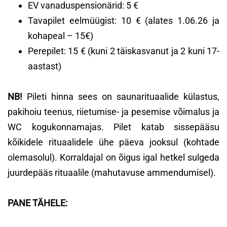
EV vanaduspensionärid: 5 €
Tavapilet eelmüügist: 10 € (alates 1.06.26 ja
kohapeal – 15€)
Perepilet: 15 € (kuni 2 täiskasvanut ja 2 kuni 17-
aastast)
NB!
Pileti hinna sees on saunarituaalide külastus,
pakihoiu teenus, riietumise- ja pesemise võimalus ja
WC kogukonnamajas. Pilet katab sissepääsu
kõikidele rituaalidele ühe päeva jooksul (kohtade
olemasolul). Korraldajal on õigus igal hetkel sulgeda
juurdepääs rituaalile (mahutavuse ammendumisel).
PANE TÄHELE: