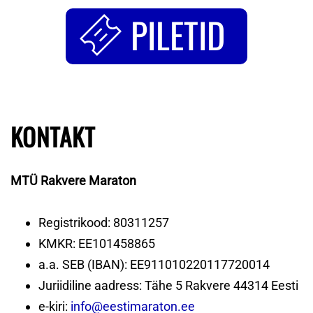
PILETID
KONTAKT
MTÜ Rakvere Maraton
Registrikood: 80311257
KMKR: EE101458865
a.a. SEB (IBAN): EE911010220117720014
Juriidiline aadress: Tähe 5 Rakvere 44314 Eesti
e-kiri:
info@eestimaraton.ee