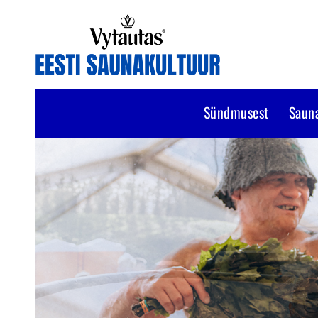
Sündmusest
Saun