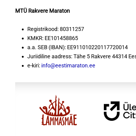
MTÜ Rakvere Maraton
Registrikood: 80311257
KMKR: EE101458865
a.a. SEB (IBAN): EE911010220117720014
Juriidiline aadress: Tähe 5 Rakvere 44314 Ees
e-kiri:
info@eestimaraton.ee