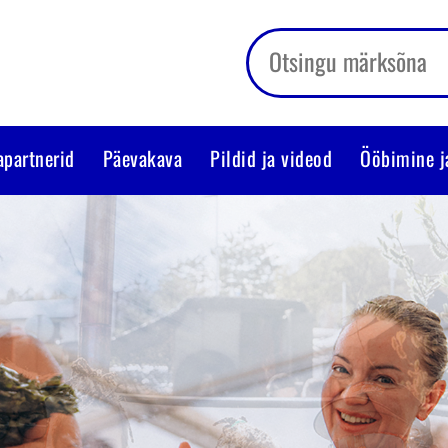
apartnerid
Päevakava
Pildid ja videod
Ööbimine j