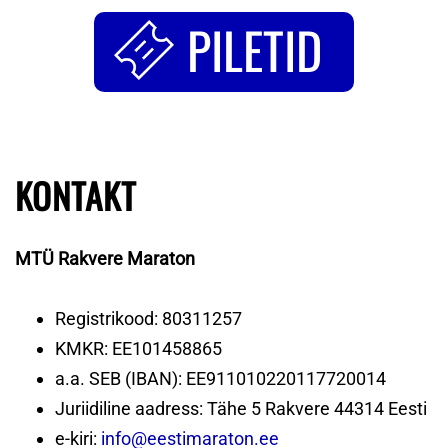
PILETID
KONTAKT
MTÜ Rakvere Maraton
Registrikood: 80311257
KMKR: EE101458865
a.a. SEB (IBAN): EE911010220117720014
Juriidiline aadress: Tähe 5 Rakvere 44314 Eesti
e-kiri:
info@eestimaraton.ee