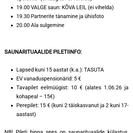
19.00 VALGE saun: KÕVA LEIL (ei vihelda)
19.30 Partnerite tänamine ja ühisfoto
20.00 Ala sulgemine
SAUNARITUAALIDE PILETIINFO:
Lapsed kuni 15 aastat (k.a.): TASUTA
EV vanaduspensionärid: 5 €
Tavapilet eelmüügist: 10 € (alates 1.06.26 ja
kohapeal – 15€)
Perepilet: 15 € (kuni 2 täiskasvanut ja 2 kuni 17-
aastast)
NB! Pileti hinna sees on saunarituaalide külastus,