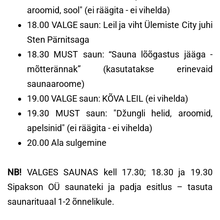
aroomid, sool" (ei räägita - ei vihelda)
18.00 VALGE saun: Leil ja viht Ülemiste City juhi
Sten Pärnitsaga
18.30 MUST saun: “Sauna lõõgastus jääga -
mõtterännak” (kasutatakse erinevaid
saunaaroome)
19.00 VALGE saun: KÕVA LEIL (ei vihelda)
19.30 MUST saun: "Džungli helid, aroomid,
apelsinid" (ei räägita - ei vihelda)
20.00 Ala sulgemine
NB!
VALGES SAUNAS kell 17.30; 18.30 ja 19.30
Sipakson OÜ saunateki ja padja esitlus – tasuta
saunarituaal 1-2 õnnelikule.