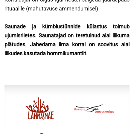
rituaalile (mahutavuse ammendumisel)
Saunade ja kümblustünnide külastus toimub
ujumisriietes. Saunatajad on teretulnud alal liikuma
plätudes. Jahedama ilma korral on soovitus alal
liikudes kasutada hommikumantlit.