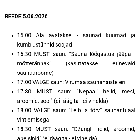
REEDE 5.06.2026
15.00 Ala avatakse - saunad kuumad ja
kümblustünnid soojad
16.30 MUST saun: “Sauna lõõgastus jääga -
mõtterännak” (kasutatakse erinevaid
saunaaroome)
17.00 VALGE saun: Virumaa saunanaiste eri
17.30 MUST saun: "Nepaali helid, mesi,
aroomid, sool" (ei räägita - ei vihelda)
18.00 VALGE saun: "Leib ja tõrv" saunarituaal
vihtlemisega
18.30 MUST saun: "Džungli helid, aroomid,
apelsinid" (ei räägita - ei vihelda)