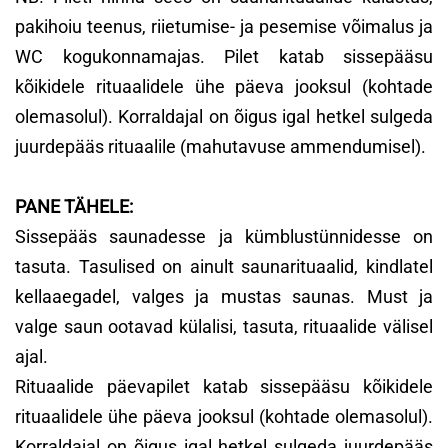
pakihoiu teenus, riietumise- ja pesemise võimalus ja
WC kogukonnamajas. Pilet katab sissepääsu
kõikidele rituaalidele ühe päeva jooksul (kohtade
olemasolul). Korraldajal on õigus igal hetkel sulgeda
juurdepääs rituaalile (mahutavuse ammendumisel).
PANE TÄHELE:
Sissepääs saunadesse ja kümblustünnidesse on
tasuta. Tasulised on ainult saunarituaalid, kindlatel
kellaaegadel, valges ja mustas saunas. Must ja
valge saun ootavad külalisi, tasuta, rituaalide välisel
ajal.
Rituaalide päevapilet katab sissepääsu kõikidele
rituaalidele ühe päeva jooksul (kohtade olemasolul).
Korraldajal on õigus igal hetkel sulgeda juurdepääs