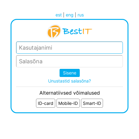
est
|
eng
|
rus
Unustastid salasõna?
Alternatiivsed võimalused
ID-card
Mobile-ID
Smart-ID